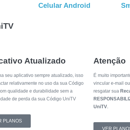
Celular Android
Sm
niTV
cativo Atualizado
Atenção
a seu aplicativo sempre atualizado, isso
É muito importante
actar relativamente no uso da sua Código
vincular e-mail o
om qualidade e durabilidade sem a
resgatar sua
Rec
lidade de perda da sua Código UniTV
RESPONSABILI
UniTV
.
R PLANOS
VER PLANO