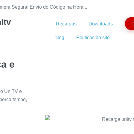
mpra Segura! Envio do Código na Hora...
itv
Recargas
Downloads
Blog
Politicas do site
a e
go UniTV e
 perca tempo,