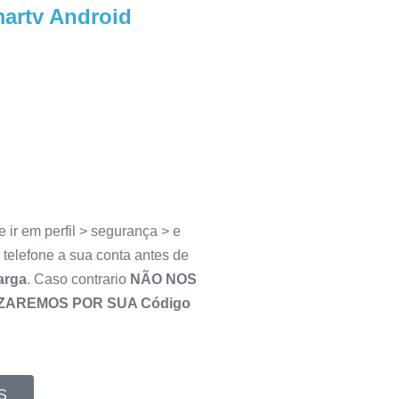
artv Android
 ir em perfil > segurança > e
u telefone a sua conta antes de
arga
. Caso contrario
NÃO NOS
ZAREMOS POR SUA Código
S