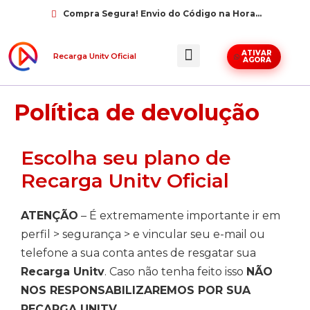
Compra Segura! Envio do Código na Hora...
ATIVAR
Recarga Unitv Oficial
AGORA
Politicas do site
Política de devolução
Escolha seu plano de
Recarga Unitv Oficial
ATENÇÃO
– É extremamente importante ir em
perfil > segurança > e vincular seu e-mail ou
telefone a sua conta antes de resgatar sua
Recarga Unitv
. Caso não tenha feito isso
NÃO
NOS RESPONSABILIZAREMOS POR SUA
RECARGA UNITV
.